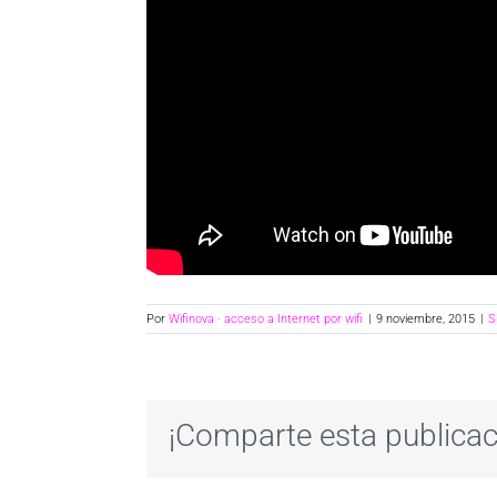
Por
Wifinova · acceso a Internet por wifi
|
9 noviembre, 2015
|
S
¡Comparte esta publicac