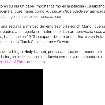
 en su día un papel importantísimo en la película «Casablanca
 guerrera, pues frases como
«Cualquier chica puede ser glamoros
 esta ingeniera en telecomunicaciones.
 una esclava a merced del empresario Friedrich Mandl, que se 
 padres a entregarla en matrimonio. Lamarr aprovechó esos añ
a, hasta que en 1973 escapara de su marido. Una vez en Estad
ctores como Clarck Gable o Jimmy Stewart.
nuestro blog a
Hedy Lamarr
, por su aportación al mundo a l
el cine, no se le reconoció su faceta como inventora hasta su m
ors Hall of Fame
americano.