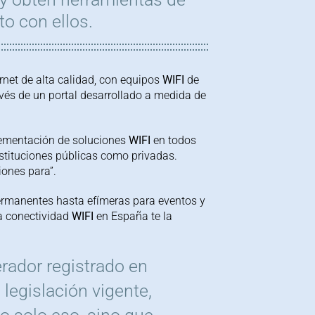
o con ellos.
rnet de alta calidad, con equipos
WIFI
de
avés de un portal
desarrollado a medida de
lementación de soluciones
WIFI
en
todos
stituciones públicas como privadas.
iones para”.
permanentes hasta
efímeras para eventos y
 a conectividad
WIFI
en España te la
rador registrado en
legislación vigente,