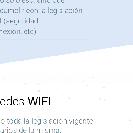
no solo eso, sino que
cumplir con la legislación
I
(seguridad,
nexión,
etc
).
redes
WIFI
o toda la legislación vigente
uarios de la misma.