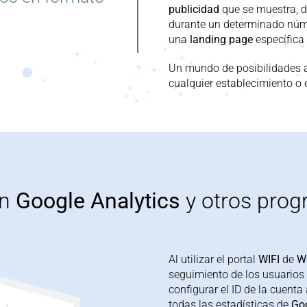
publicidad
que se muestra, d
durante un determinado núm
una
landing
page
específica
Un mundo de posibilidades a
cualquier establecimiento o e
on
Google
Analytics
y
otros prog
Al utilizar el portal
WIFI
de
W
seguimiento de
los usuarios
configurar el ID de la cuenta
todas las estadísticas
de
Go