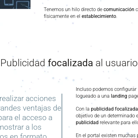
Tenemos un hilo directo de
comunicación
c
físicamente en el
establecimiento
.
Publicidad
focalizada
al usuario
Incluso podemos configurar 
logueado
a una
landing
page
realizar acciones
grandes ventajas de
Con la
publicidad
focalizada
objetivo de un determinado 
ara el acceso a
publicidad
relevante para ell
mostrar a los
ios
en formato
En el portal existen muchas 