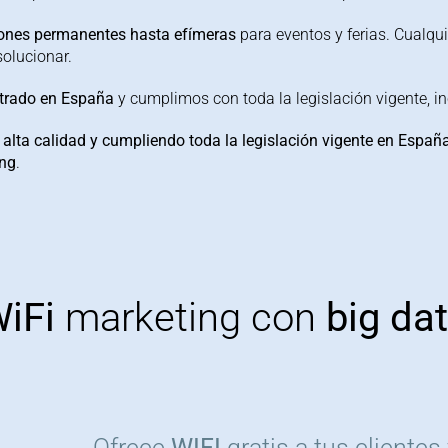
iones permanentes hasta efímeras
para eventos y ferias. Cualqu
olucionar.
trado en España
y cumplimos con toda la legislación vigente, i
 alta calidad y cumpliendo toda la legislación vigente en Españ
ing
.
iFi
marketing con
big da
Ofrece
WIFI
gratis a tus cliente