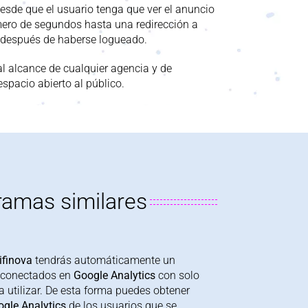
esde que el u
suario tenga que ver el anuncio
ero de segundos hasta una redirección a
 después de haberse
logueado
.
l alcance de cualquier agencia y de
spacio abierto al público.
ramas similares
ifinova
tendrás automáticamente un
 conectados
en
Google
Analytics
con solo
 a utilizar. De esta forma puedes obtener
ogle
Analytics
de los usuarios que se