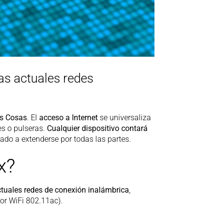
as actuales redes
as Cosas
. El
acceso a Internet
se universaliza
es o pulseras.
Cualquier dispositivo contará
mado a extenderse por todas las partes.
x?
ctuales redes de conexión inalámbrica
,
or WiFi 802.11ac).