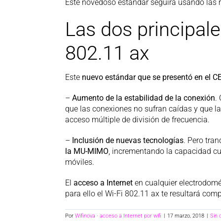
Este novedoso estándar seguirá usando las 
Las dos principal
802.11 ax
Este
nuevo estándar que se presentó en el C
–
Aumento de la estabilidad de la conexión
.
que las conexiones no sufran caídas y que la
acceso múltiple de división de frecuencia.
–
Inclusión de nuevas tecnologías
. Pero tra
la MU-MIMO
, incrementando la capacidad c
móviles.
El
acceso a Internet
en cualquier electrodomés
para ello el Wi-Fi 802.11 ax te resultará co
Por
Wifinova · acceso a Internet por wifi
|
17 marzo, 2018
|
Sin 