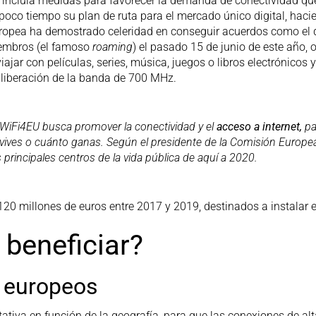
incluía medidas para favorecer la demanda de conectividad que
 poco tiempo su plan de ruta para el mercado único digital, hac
uropea ha demostrado celeridad en conseguir acuerdos como el d
iembros (el famoso
roaming
) el pasado 15 de junio de este año, 
viajar con películas, series, música, juegos o libros electrónic
 liberación de la banda de 700 MHz.
 WiFi4EU busca promover la conectividad y el
acceso a internet,
pa
e vives o cuánto ganas. Según el presidente de la Comisión Europe
 principales centros de la vida pública de aquí a 2020.
20 millones de euros entre 2017 y 2019, destinados a instalar
beneficiar?
 europeos
tiva en función de la geografía, para que las conexiones de alta