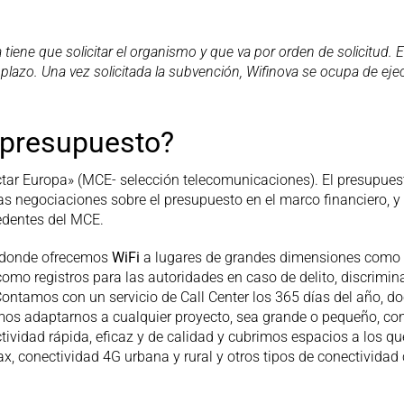
 tiene que solicitar el organismo y que va por orden de solicitud.
plazo. Una vez solicitada la subvención, Wifinova se ocupa de ejec
 presupuesto?
r Europa» (MCE- selección telecomunicaciones). El presupuesto
las negociaciones sobre el presupuesto en el marco financiero, 
edentes del MCE.
, donde ofrecemos
WiFi
a lugares de grandes dimensiones como h
como registros para las autoridades en caso de delito, discrimi
 Contamos con un servicio de Call Center los 365 días del año, d
mos adaptarnos a cualquier proyecto, sea grande o pequeño, con 
tividad rápida, eficaz y de calidad y cubrimos espacios a los q
x, conectividad 4G urbana y rural y otros tipos de conectividad